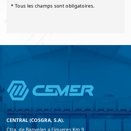
s
* Tous les champs sont obligatoires.
d
e
v
e
r
i
f
i
c
a
c
i
ó
n
*
CENTRAL (COSGRA, S.A).
Ctra. de Banyoles a Figueres Km 9