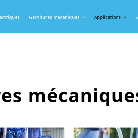
ectriques
Garnitures mécaniques
Applications
S
res mécanique