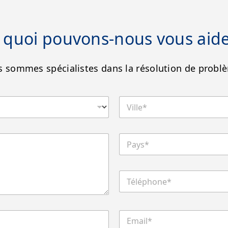
 quoi pouvons-nous vous aide
 sommes spécialistes dans la résolution de probl
V
i
l
l
P
e
a
*
y
s
T
*
é
l
é
p
E
h
m