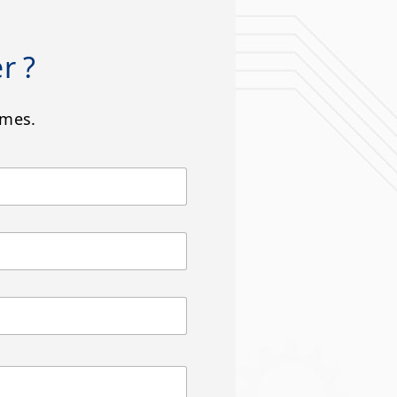
r ?
èmes.