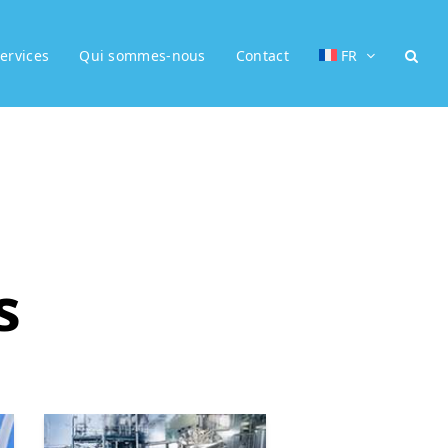
ervices
Qui sommes-nous
Contact
FR
s