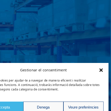
Gestionar el consentiment
ookies per ajudar-te a navegar de manera eficient i realitzar
s funcions. A continuació, trobaràs informació detallada sobre totes
 segons cada categoria de consentiment.
ccepta
Denega
Veure preferències