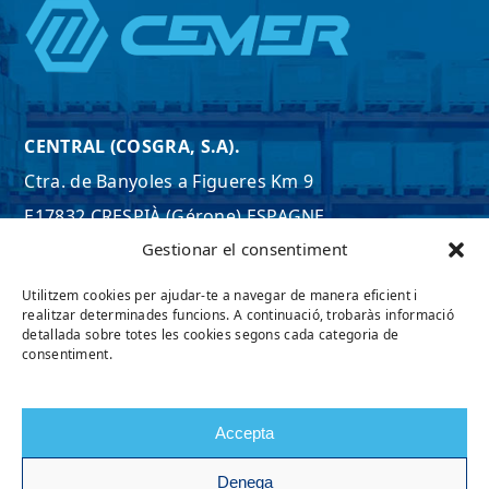
n
*
CENTRAL (COSGRA, S.A).
Ctra. de Banyoles a Figueres Km 9
E17832 CRESPIÀ (Gérone) ESPAGNE
Gestionar el consentiment
Tel. +34 972 597 807
Email:
export@cosgra.com
Utilitzem cookies per ajudar-te a navegar de manera eficient i
realitzar determinades funcions. A continuació, trobaràs informació
VOIRE LA CARTE
detallada sobre totes les cookies segons cada categoria de
consentiment.
Accepta
Denega