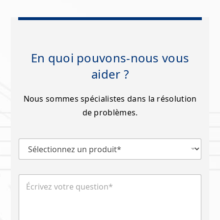
En quoi pouvons-nous vous
aider ?
Nous sommes spécialistes dans la résolution
de problèmes.
S
é
l
e
É
c
c
t
r
i
i
o
v
n