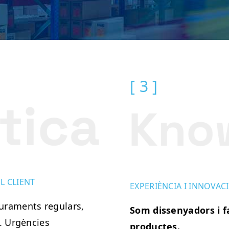
[ 3 ]
L CLIENT
EXPERIÈNCIA I INNOVAC
iuraments regulars,
Som dissenyadors i f
. Urgències
productes.