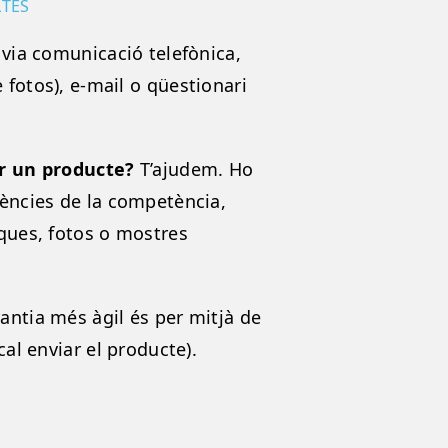
LTES
 via comunicació telefònica,
 fotos), e-mail o qüestionari
ar un producte?
T’ajudem. Ho
rències de la competència,
iques, fotos o mostres
antia més àgil és per mitjà de
cal enviar el producte).