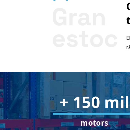
E
r
+ 150 mil
motors