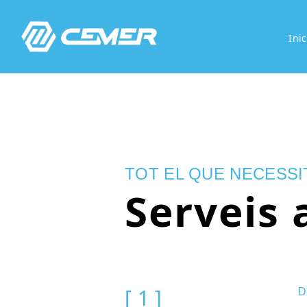
Inic
TOT EL QUE NECESSI
Serveis a
[ 1 ]
D