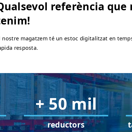
Qualsevol referència que n
tenim!
l nostre magatzem té un estoc digitalitzat en temps 
àpida resposta.
+ 50 mil
reductors