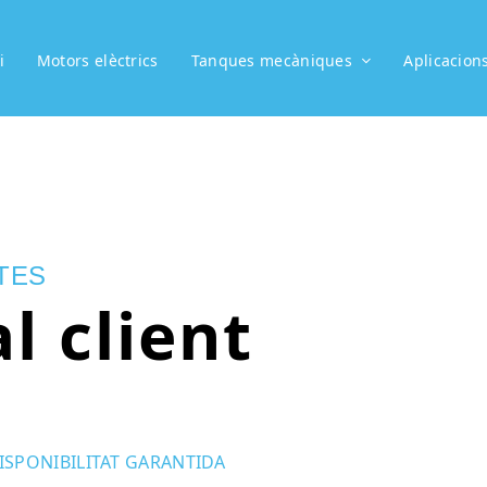
i
Motors elèctrics
Tanques mecàniques
Aplicacion
TES
l client
ISPONIBILITAT GARANTIDA