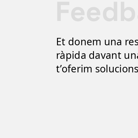
Et donem una re
ràpida davant una
t’oferim solucion