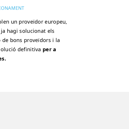
SIONAMENT
olen un proveïdor europeu,
 ja hagi solucionat els
 de bons proveïdors i la
olució definitiva
per a
es.